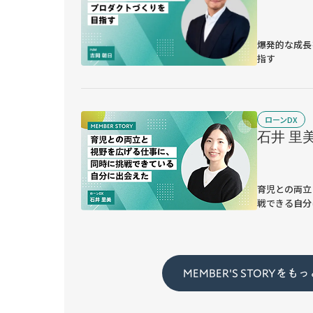
爆発的な成長
指す
ローンDX
石井 里
育児との両立
戦できる自分
MEMBER'S STORYをも