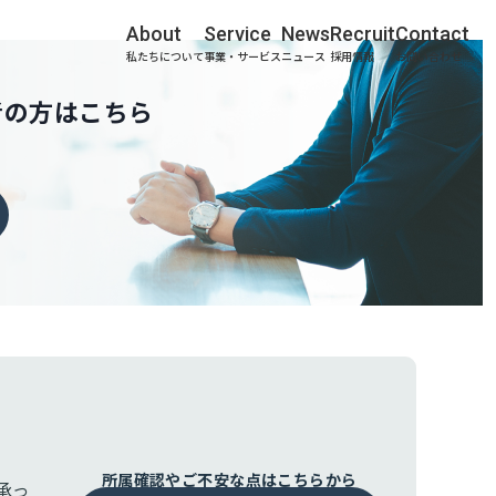
About
Service
News
Recruit
Contact
私たちについて
事業・サービス
ニュース
採用情報
お問い合わせ
者の方はこちら
所属確認やご不安な点はこちらから
承っ